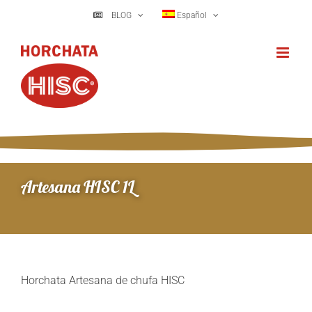
Saltar
BLOG
Español
al
contenido
Artesana HISC 1L
Horchata Artesana de chufa HISC