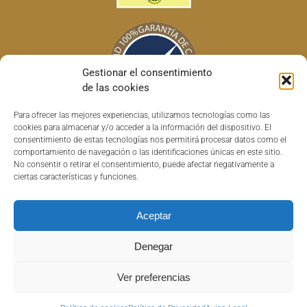
Gestionar el consentimiento
de las cookies
Para ofrecer las mejores experiencias, utilizamos tecnologías como las
cookies para almacenar y/o acceder a la información del dispositivo. El
consentimiento de estas tecnologías nos permitirá procesar datos como el
comportamiento de navegación o las identificaciones únicas en este sitio.
No consentir o retirar el consentimiento, puede afectar negativamente a
ciertas características y funciones.
Aceptar
Copyright © 2022 Horchatas HISC | Todos los derechos reservados |
Denegar
Powered by
AuralSolutions
|
Aviso Legal
|
Política de Privacidad
|
Política
de devolución y reembolso
Ver preferencias