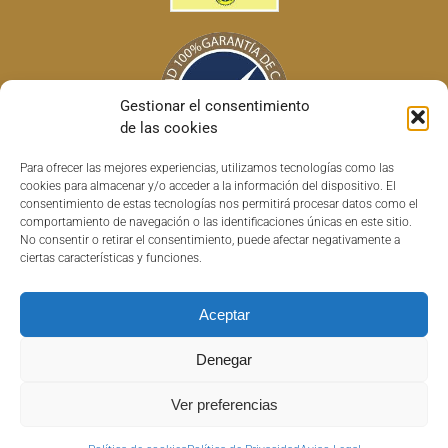
Gestionar el consentimiento
de las cookies
Para ofrecer las mejores experiencias, utilizamos tecnologías como las
cookies para almacenar y/o acceder a la información del dispositivo. El
consentimiento de estas tecnologías nos permitirá procesar datos como el
comportamiento de navegación o las identificaciones únicas en este sitio.
No consentir o retirar el consentimiento, puede afectar negativamente a
ciertas características y funciones.
Aceptar
Copyright © 2022 Horchatas HISC | Todos los derechos reservados |
Denegar
Powered by
AuralSolutions
|
Aviso Legal
|
Política de Privacidad
|
Política
de devolución y reembolso
Ver preferencias