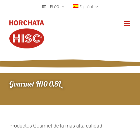
Saltar
BLOG
Español
al
contenido
Gourmet H10 0,5L
Productos Gourmet de la más alta calidad