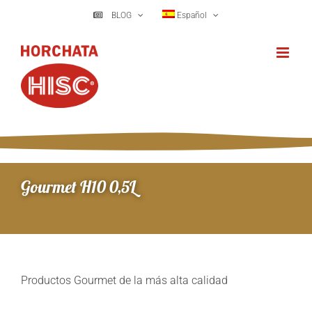
Saltar
BLOG
Español
al
contenido
Gourmet H10 0,5L
Productos Gourmet de la más alta calidad