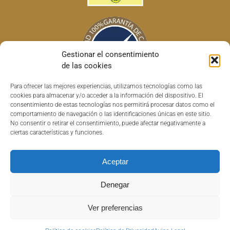
Gestionar el consentimiento
de las cookies
Para ofrecer las mejores experiencias, utilizamos tecnologías como las
cookies para almacenar y/o acceder a la información del dispositivo. El
consentimiento de estas tecnologías nos permitirá procesar datos como el
comportamiento de navegación o las identificaciones únicas en este sitio.
No consentir o retirar el consentimiento, puede afectar negativamente a
ciertas características y funciones.
Aceptar
Copyright © 2022 Horchatas HISC | Todos los derechos reservados |
Denegar
Powered by
AuralSolutions
|
Aviso Legal
|
Política de Privacidad
|
Política
de devolución y reembolso
Ver preferencias