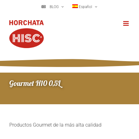
Saltar
BLOG
Español
al
contenido
Gourmet H10 0,5L
Productos Gourmet de la más alta calidad