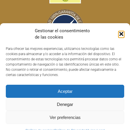
Gestionar el consentimiento
de las cookies
Para ofrecer las mejores experiencias, utilizamos tecnologías como las
cookies para almacenar y/o acceder a la información del dispositivo. El
consentimiento de estas tecnologías nos permitirá procesar datos como el
comportamiento de navegación o las identificaciones únicas en este sitio.
No consentir o retirar el consentimiento, puede afectar negativamente a
ciertas características y funciones.
Aceptar
Copyright © 2022 Horchatas HISC | Todos los derechos reservados |
Denegar
Powered by
AuralSolutions
|
Aviso Legal
|
Política de Privacidad
|
Política
de devolución y reembolso
Ver preferencias