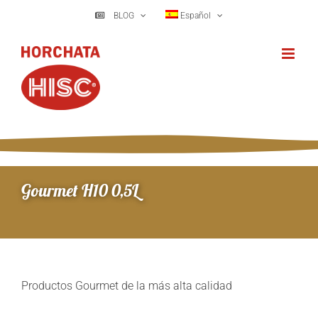
Saltar
BLOG
Español
al
contenido
Gourmet H10 0,5L
Productos Gourmet de la más alta calidad