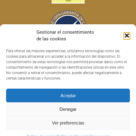
Gestionar el consentimiento
de las cookies
Para ofrecer las mejores experiencias, utilizamos tecnologías como las
cookies para almacenar y/o acceder a la información del dispositivo. El
consentimiento de estas tecnologías nos permitirá procesar datos como el
comportamiento de navegación o las identificaciones únicas en este sitio.
No consentir o retirar el consentimiento, puede afectar negativamente a
ciertas características y funciones.
Aceptar
Copyright © 2022 Horchatas HISC | Todos los derechos reservados |
Denegar
Powered by
AuralSolutions
|
Aviso Legal
|
Política de Privacidad
|
Política
de devolución y reembolso
Ver preferencias