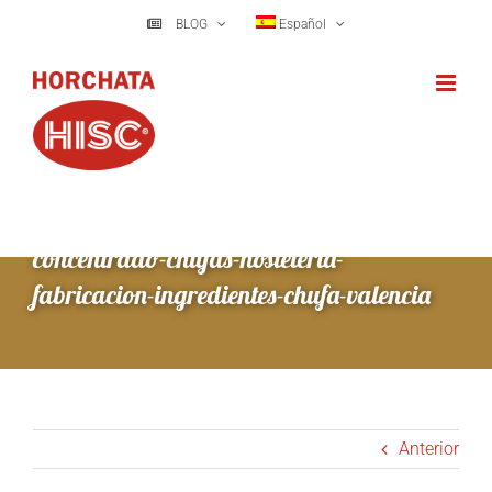
Saltar
BLOG
Español
al
contenido
concentrado-chufas-hosteleria-
fabricacion-ingredientes-chufa-valencia
Anterior