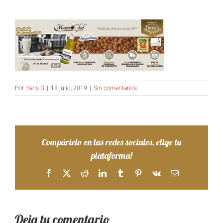
Por
Hans G
|
18 julio, 2019
|
Sin comentarios
Compártelo en las redes sociales, elige tu
plataforma!
Facebook
X
Reddit
LinkedIn
Tumblr
Pinterest
Vk
Correo
electrónico
Deja tu comentario