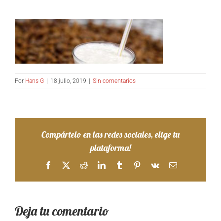
Por
Hans G
|
18 julio, 2019
|
Sin comentarios
Compártelo en las redes sociales, elige tu
plataforma!
Facebook
X
Reddit
LinkedIn
Tumblr
Pinterest
Vk
Correo
electrónico
Deja tu comentario