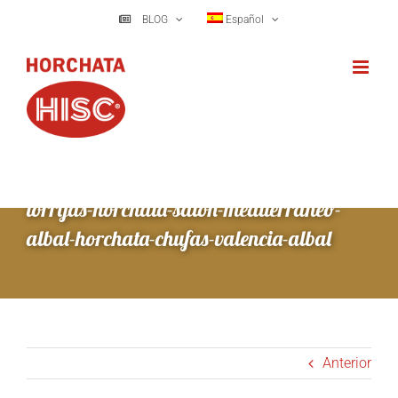
Saltar
BLOG
Español
al
contenido
torrijas-horchata-salon-mediterraneo-
albal-horchata-chufas-valencia-albal
Anterior