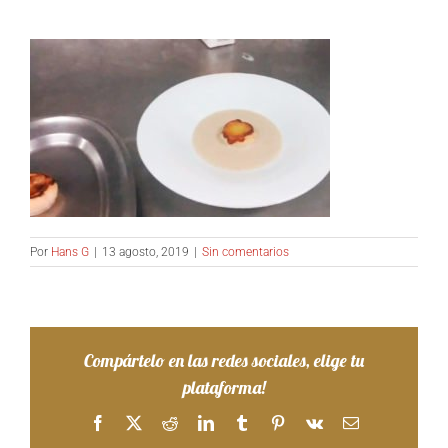
Por
Hans G
|
13 agosto, 2019
|
Sin comentarios
Compártelo en las redes sociales, elige tu
plataforma!
Facebook
X
Reddit
LinkedIn
Tumblr
Pinterest
Vk
Correo
electrónico