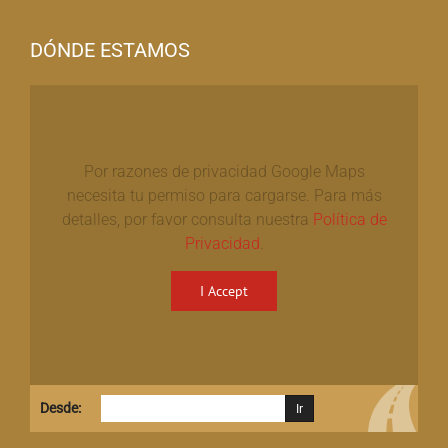
DÓNDE ESTAMOS
Por razones de privacidad Google Maps
necesita tu permiso para cargarse. Para más
detalles, por favor consulta nuestra
Política de
Privacidad
.
I Accept
Desde: