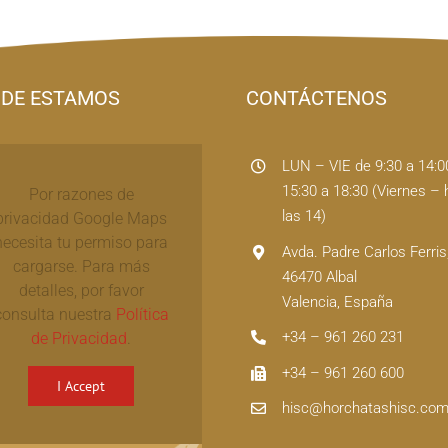
DE ESTAMOS
CONTÁCTENOS
LUN – VIE de 9:30 a 14:0
15:30 a 18:30 (Viernes – 
Por razones de
las 14)
privacidad Google Maps
necesita tu permiso para
Avda. Padre Carlos Ferris
cargarse. Para más
46470 Albal
detalles, por favor
Valencia, España
consulta nuestra
Política
+34 – 961 260 231
de Privacidad
.
+34 – 961 260 600
I Accept
hisc@horchatashisc.co