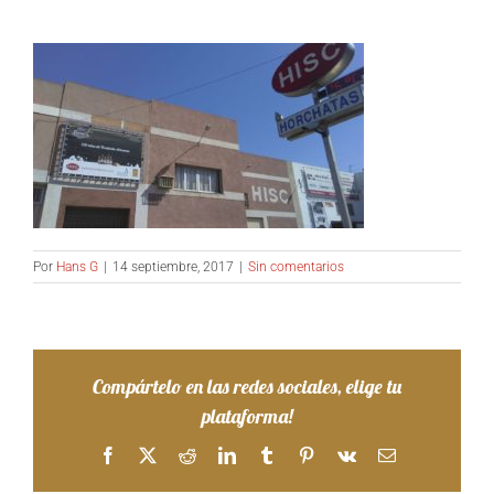
Por
Hans G
|
14 septiembre, 2017
|
Sin comentarios
Compártelo en las redes sociales, elige tu
plataforma!
Facebook
X
Reddit
LinkedIn
Tumblr
Pinterest
Vk
Correo
electrónico