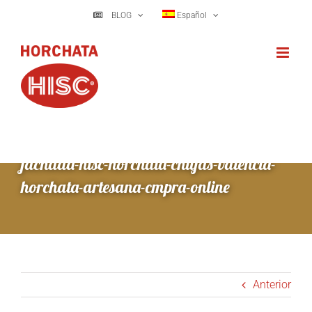
Saltar
BLOG
Español
al
contenido
fachada-hisc-horchata-chufas-valencia-
horchata-artesana-cmpra-online
Anterior