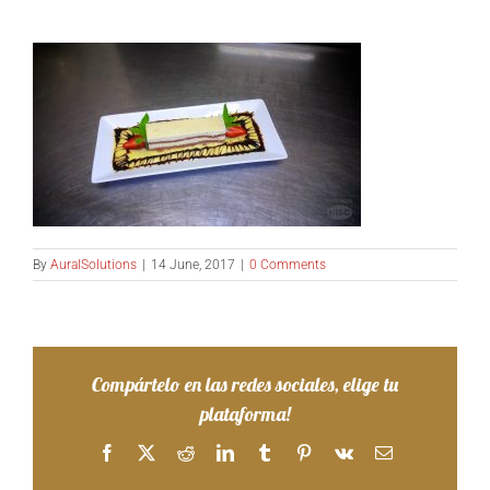
By
AuralSolutions
|
14 June, 2017
|
0 Comments
Compártelo en las redes sociales, elige tu
plataforma!
Facebook
X
Reddit
LinkedIn
Tumblr
Pinterest
Vk
Email