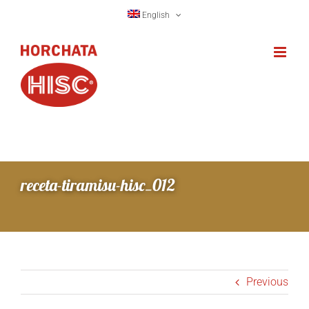
Skip
English
to
content
receta-tiramisu-hisc_012
Previous