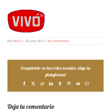
Por
Hans G
|
20 junio, 2017
|
Sin comentarios
Compártelo en las redes sociales, elige tu
plataforma!
Facebook
X
Reddit
LinkedIn
Tumblr
Pinterest
Vk
Correo
electrónico
Deja tu comentario