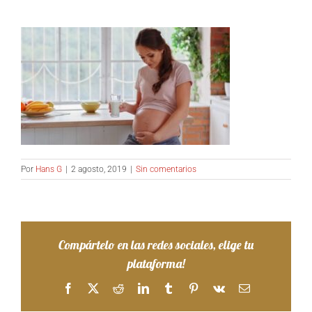
Por
Hans G
|
2 agosto, 2019
|
Sin comentarios
Compártelo en las redes sociales, elige tu
plataforma!
Facebook
X
Reddit
LinkedIn
Tumblr
Pinterest
Vk
Correo
electrónico