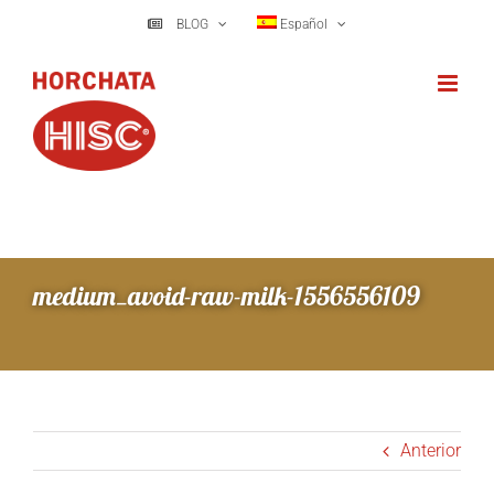
Saltar
BLOG
Español
al
contenido
medium_avoid-raw-milk-1556556109
Anterior