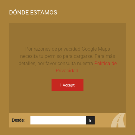
DÓNDE ESTAMOS
Por razones de privacidad Google Maps
necesita tu permiso para cargarse. Para más
detalles, por favor consulta nuestra
Política de
Privacidad
.
I Accept
Desde: