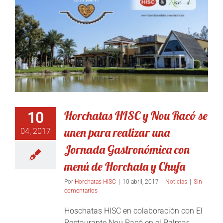
Horchatas HISC y Nou Racó se
10
unen para realizar una
04, 2017
Jornada Gastronómica con
menú de Horchata y Chufa
Por
Horchatas HISC
|
10 abril, 2017
|
Noticias
|
Sin
comentarios
Hoschatas HISC en colaboración con El
Restaurante Nou Racó en el Palmar