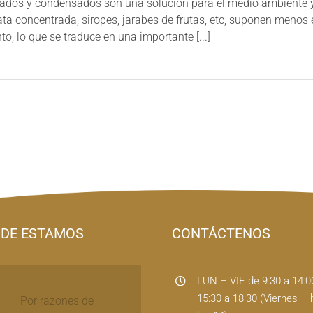
ados y condensados son una solución para el medio ambiente y 
ata concentrada, siropes, jarabes de frutas, etc, suponen men
o, lo que se traduce en una importante [...]
DE ESTAMOS
CONTÁCTENOS
LUN – VIE de 9:30 a 14:0
15:30 a 18:30 (Viernes – 
Por razones de