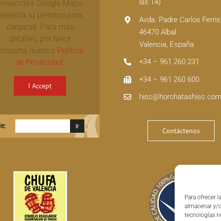
las 14)
privacidad Google Maps
necesita tu permiso para
Avda. Padre Carlos Ferris
cargarse. Para más
46470 Albal
detalles, por favor
Valencia, España
consulta nuestra
Política
+34 – 961 260 231
de Privacidad
.
+34 – 961 260 600
I Accept
hisc@horchatashisc.co
e:
Contáctenos
Para ofrecer 
almacenar y/o
tecnologías n