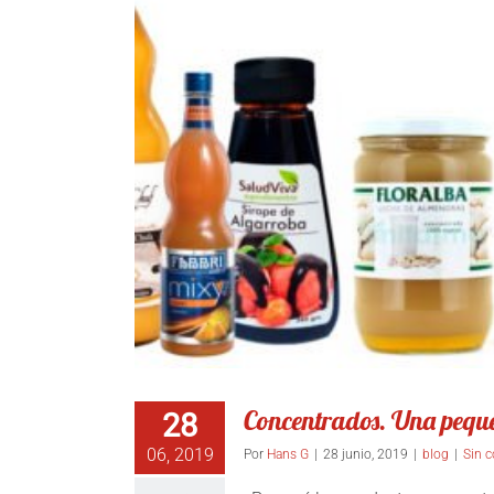
Concentrados. Una peque
28
06, 2019
Por
Hans G
|
28 junio, 2019
|
blog
|
Sin 