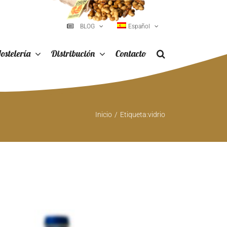
BLOG
Español
ostelería
Distribución
Contacto
Inicio
Etiqueta:
vidrio